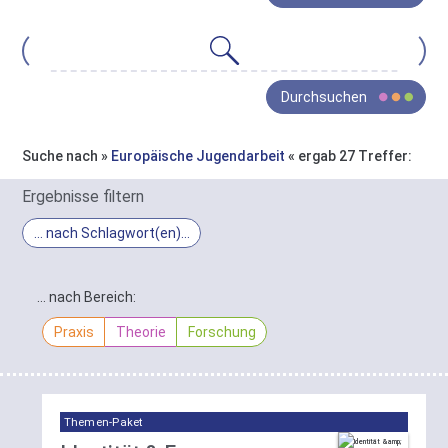
gesamte
Bestand
von
Oja
Wissen
Durchsuchen
ist
in
drei
Suche nach »
Europäische Jugendarbeit
« ergab 27 Treffer:
Bereiche
In
gegliedert:
Ergebnisse filtern
Praxis
,
Ergebnis-
… nach Schlagwort(en)
Theorie
Filter
und
Schlagwort-
Forschung
.
Filter
… nach Bereich:
Die
Sie
gefundenen
Praxis
Theorie
Forschung
haben
Treffer
hier
lassen
die
sich
Möglichkeit
hier
diese
Themen-Paket
nach
Gruppierung