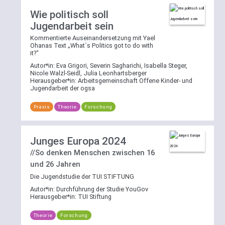
Filtermöglichkeit
Wie politisch soll
nach
Jugendarbeit sein
einem
Kommentierte Auseinandersetzung mit Yael
der
Ohanas Text „What´s Politics got to do with
Bereiche
it?“
Theorie
,
Autor*in:
Eva Grigori, Severin Sagharichi, Isabella Steger,
Praxis
Nicole Walzl-Seidl, Julia Leonhartsberger
Herausgeber*in:
Arbeitsgemeinschaft Offene Kinder- und
oder
Jugendarbeit der ogsa
Forschung
zur
Praxis
Theorie
Forschung
Verfügung.
Die
Junges Europa 2024
Filter
//So denken Menschen zwischen 16
lassen
sich
und 26 Jahren
per
Die Jugendstudie der TUI STIFTUNG
Klick
Autor*in:
Durchführung der Studie YouGov
auf
Herausgeber*in:
TUI Stiftung
[reset]
wieder
Theorie
Forschung