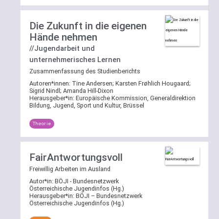
Die Zukunft in die eigenen
Hände nehmen
//Jugendarbeit und
unternehmerisches Lernen
Zusammenfassung des Studienberichts
Autoren*innen:
Tine Andersen
;
Karsten Frøhlich Hougaard
;
Sigrid Nindl
;
Amanda Hill-Dixon
Herausgeber*in:
Europäische Kommission, Generaldirektion
Bildung, Jugend, Sport und Kultur, Brüssel
Theorie
FairAntwortungsvoll
Freiwillig Arbeiten im Ausland
Autor*in:
BÖJI - Bundesnetzwerk
Österreichische Jugendinfos (Hg.)
Herausgeber*in:
BÖJI – Bundesnetzwerk
Österreichische Jugendinfos (Hg.)