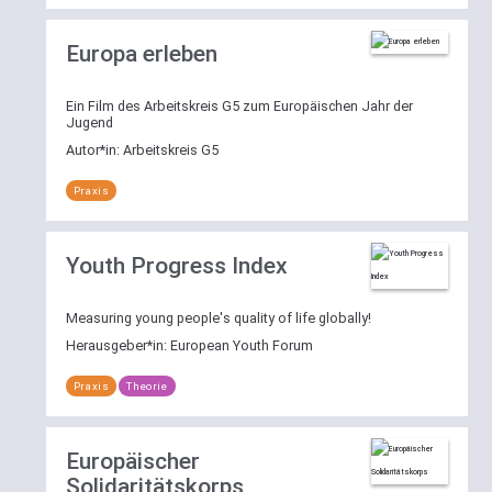
deaktivieren.
Europa erleben
Weitere
Erläuterungen
Ein Film des Arbeitskreis G5 zum Europäischen Jahr der
zur
Jugend
Suchfunktion
Autor*in:
Arbeitskreis G5
Praxis
Youth Progress Index
Measuring young people's quality of life globally!
Herausgeber*in:
European Youth Forum
Praxis
Theorie
Europäischer
Solidaritätskorps