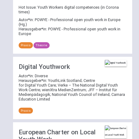
Hot Issue: Youth Workers digital competences (in Corona
times)
Autor*in:
POWYE - Professional open youth work in Europe
(Hg.)
Herausgeber*in:
POWYE - Professional open youth work in
Europe
Praxis
Theorie
Digital Youthwork
Autor*in:
Diverse
Herausgeber*in:
YouthLink Scotland
;
Centre
for Digital Youth Care
;
Verke – The National Digital Youth
Work Centre
;
wienXtra MedienZentrum
;
JFF – Institut für
Medienpädagogik
;
National Youth Council of Ireland
;
Camara
Education Limited
Praxis
European Charter on Local