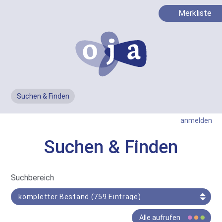
Merkliste
Suchen & Finden
Men
anmelden
Suchen & Finden
In
Suchbereich
Such-
Bereich
Der
Alle aufrufen