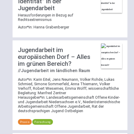
Identität” in der
Mehrfachauswahl
gewählten
Jugendarbeit
wirkt
Bereich
per
zu
Herausforderungen in Bezug auf
Rechtsextremismus
ODER-
suchen.
Verknüpfung.
Autor*in:
Hanna Grabenberger
Kategorie-
Weitere
Filter
Jugendarbeit im
Erläuterungen
War
zur
europäischen Dorf – Alles
Ihre
Suchfunktion
im grünen Bereich?
Suche
nicht
//Jugendarbeit im ländlichen Raum
bereits
Autor*in:
Karin Eitel, Jens Neumann, Volker Rohde, Lukas
vorab
Schmied, Simone Sommerfeld, Anna Thiemann, Volker
auf
Verhoff, Robert Wiesemes, Emma Wolff; wissenschaftliche
Begleitung: Manfred Zentner
einen
Herausgeber*in:
Landesarbeitsgemeinschaft Offene Kinder-
Bereich
und Jugendarbeit Niedersachsen e.V., Niederösterreichische
Arbeitsgemeinschaft Offene Jugendarbeit, Rat der
beschränkt,
deutschsprachigen Jugend Ostbelgien
steht
Ihnen
Praxis
Forschung
auch
die