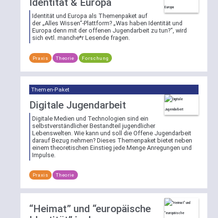
Identität & Europa
ihren
zu
zugewiesenen
Identität und Europa als Themenpaket auf
nutzen
der „Alles Wissen“-Plattform? „Was haben Identität und
Schlagworten
und
Europa denn mit der offenen Jugendarbeit zu tun?“, wird
filtern.
direkt
sich evtl. manche*r Lesende fragen.
Dazu
einen
öffnen
definierten
Praxis
Theorie
Forschung
Sie
Bereich
per
auszuwählen
Klick
und
Themen-Paket
die
sich
Digitale Jugendarbeit
Schlagwortliste
alle
und
Digitale Medien und Technologien sind ein
Einträge
selbstverständlicher Bestandteil jugendlicher
wählen
anzeigen
Lebenswelten. Wie kann und soll die Offene Jugendarbeit
dort
zu
darauf Bezug nehmen? Dieses Themenpaket bietet neben
einem theoretischen Einstieg jede Menge Anregungen und
eines
lassen
Impulse.
oder
oder
mehrere
nach
Praxis
Theorie
der
einem
aufgelisteten
Begriff
Schlagworte.
in
“Heimat” und “europäische
Eine
dem