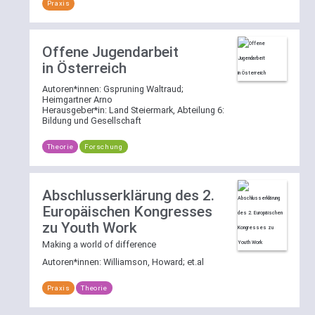
Praxis
Offene Jugendarbeit
in Österreich
Autoren*innen:
Gspruning Waltraud
;
Heimgartner Arno
Herausgeber*in:
Land Steiermark, Abteilung 6:
Bildung und Gesellschaft
Theorie
Forschung
Abschlusserklärung des 2.
Europäischen Kongresses
zu Youth Work
Making a world of difference
Autoren*innen:
Williamson, Howard
;
et.al
Praxis
Theorie