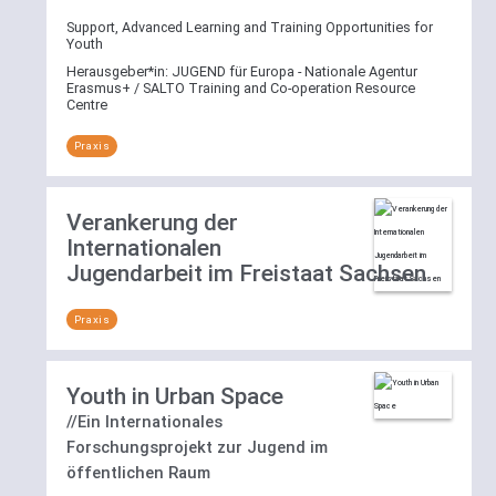
ihren
zu
Support, Advanced Learning and Training Opportunities for
zugewiesenen
nutzen
Youth
Schlagworten
und
Herausgeber*in:
JUGEND für Europa - Nationale Agentur
filtern.
direkt
Erasmus+ / SALTO Training and Co-operation Resource
Dazu
Centre
einen
öffnen
definierten
Praxis
Sie
Bereich
per
auszuwählen
Klick
und
Verankerung der
die
sich
Internationalen
Schlagwortliste
alle
und
Jugendarbeit im Freistaat Sachsen
Einträge
wählen
anzeigen
dort
zu
Praxis
eines
lassen
oder
oder
mehrere
nach
Youth in Urban Space
der
einem
//Ein Internationales
aufgelisteten
Begriff
Forschungsprojekt zur Jugend im
Schlagworte.
in
öffentlichen Raum
Eine
dem