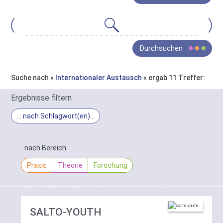
gesamte
Bestand
von
Oja
Wissen
Durchsuchen
ist
in
drei
Suche nach »
Internationaler Austausch
« ergab 11 Treffer:
Bereiche
In
gegliedert:
Ergebnisse filtern
Praxis
,
Ergebnis-
… nach Schlagwort(en)
Theorie
Filter
und
Schlagwort-
Forschung
.
Filter
… nach Bereich:
Die
Sie
gefundenen
Praxis
Theorie
Forschung
haben
Treffer
hier
lassen
die
sich
Möglichkeit
hier
diese
SALTO-YOUTH
nach
Gruppierung