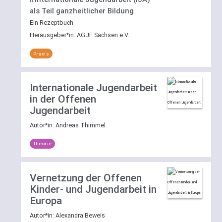
Filtermöglichkeit
als Teil ganzheitlicher Bildung
nach
Ein Rezeptbuch
einem
Herausgeber*in:
AGJF Sachsen e.V.
der
Bereiche
Praxis
Theorie
,
Praxis
oder
Internationale Jugendarbeit
Forschung
in der Offenen
zur
Jugendarbeit
Verfügung.
Autor*in:
Andreas Thimmel
Die
Filter
Theorie
lassen
sich
per
Vernetzung der Offenen
Klick
Kinder- und Jugendarbeit in
auf
Europa
[reset]
wieder
Autor*in:
Alexandra Beweis