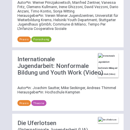
Mehrfachauswahl
gewählten
Autor*in:
Werner Prinzjakowitsch, Manfred Zentner, Vanessa
Fritz, Clemens Kullmann, Irene Ghizzoni, David Vezzoni, Dario
wirkt
Bereich
Anzani, Timo Kontio, Sonja Witting
per
zu
Herausgeber*in:
Verein Wiener Jugendzentren; Universität für
ODER-
Weiterbildung Krems; Helsinki Youth Department; Stuttgarter
suchen.
Jugendhaus gGmbh; Commune di Milano; Tempo Per
Verknüpfung.
L’Infanzia Cooperativa Sociale
Kategorie-
Praxis
Forschung
Weitere
Filter
Erläuterungen
War
zur
Ihre
Internationale
Suchfunktion
Suche
Jugendarbeit: Nonformale
nicht
Bildung und Youth Work (Video)
bereits
vorab
auf
Autor*in:
Joachim Sautter, Mike Seckinger, Andreas Thimmel
einen
Herausgeber*in:
Hochschule Kempten
Bereich
beschränkt,
Praxis
Theorie
steht
Ihnen
auch
Die Uferlotsen
die
//Internationale Jugendarbeit (IJA)