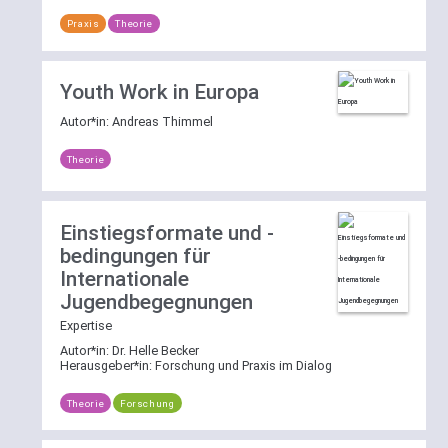
deaktivieren.
Praxis
Theorie
Weitere
Erläuterungen
Youth Work in Europa
zur
Autor*in:
Andreas Thimmel
Suchfunktion
Theorie
Einstiegsformate und -
bedingungen für
Internationale
Jugendbegegnungen
Expertise
Autor*in:
Dr. Helle Becker
Herausgeber*in:
Forschung und Praxis im Dialog
Theorie
Forschung