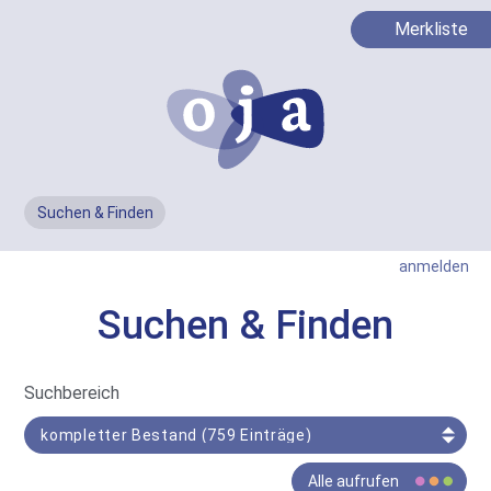
Merkliste
Suchen & Finden
Men
anmelden
Suchen & Finden
In
Suchbereich
Such-
Bereich
Der
Alle aufrufen