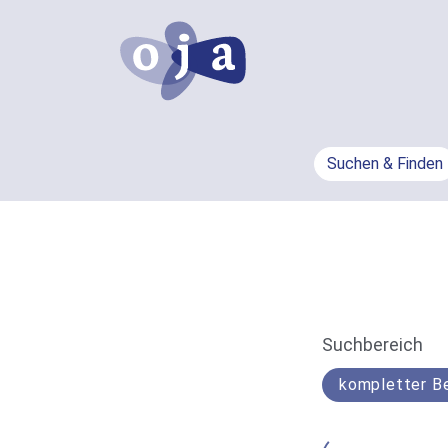
Suchen & Finden
Info
Suchbereich
Such-
Bereich
Der