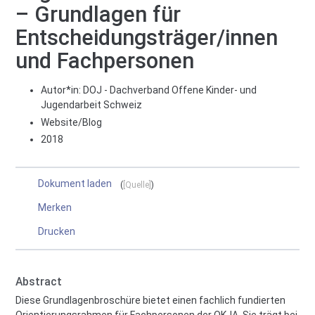
– Grundlagen für
Entscheidungsträger/innen
und Fachpersonen
Autor*in:
DOJ - Dachverband Offene Kinder- und
Jugendarbeit Schweiz
Website/Blog
2018
Dokument laden
[Quelle]
Merken
Drucken
Abstract
Diese Grundlagenbroschüre bietet einen fachlich fundierten
Orientierungsrahmen für Fachpersonen der OKJA. Sie trägt bei