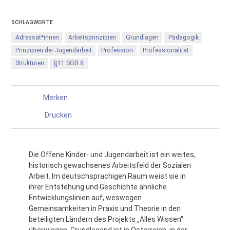
SCHLAGWORTE
Adressat*innen
Arbeitsprinzipien
Grundlagen
Pädagogik
Prinzipien der Jugendarbeit
Profession
Professionalität
Strukturen
§11 SGB 8
Merken
Drucken
Die Offene Kinder- und Jugendarbeit ist ein weites,
historisch gewachsenes Arbeitsfeld der Sozialen
Arbeit. Im deutschsprachigen Raum weist sie in
ihrer Entstehung und Geschichte ähnliche
Entwicklungslinien auf, weswegen
Gemeinsamkeiten in Praxis und Theorie in den
beteiligten Ländern des Projekts „Alles Wissen“
überwiegen. Grundlegend ist in Österreich, in der