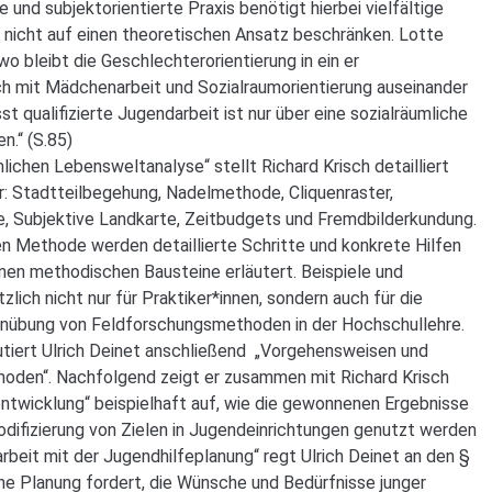
 und subjektorientierte Praxis benötigt hierbei vielfältige
 nicht auf einen theoretischen Ansatz beschränken. Lotte
wo bleibt die Geschlechterorientierung in ein er
sch mit Mädchenarbeit und Sozialraumorientierung auseinander
 qualifizierte Jugendarbeit ist nur über eine sozialräumliche
n.“ (S.85)
ichen Lebensweltanalyse“ stellt Richard Krisch detailliert
: Stadtteilbegehung, Nadelmethode, Cliquenraster,
e, Subjektive Landkarte, Zeitbudgets und Fremdbilderkundung.
n Methode werden detaillierte Schritte und konkrete Hilfen
nen methodischen Bausteine erläutert. Beispiele und
lich nicht nur für Praktiker*innen, sondern auch für die
e Einübung von Feldforschungsmethoden in der Hochschullehre.
iert Ulrich Deinet anschließend „Vorgehensweisen und
oden“. Nachfolgend zeigt er zusammen mit Richard Krisch
ntwicklung“ beispielhaft auf, wie die gewonnenen Ergebnisse
odifizierung von Zielen in Jugendeinrichtungen genutzt werden
beit mit der Jugendhilfeplanung“ regt Ulrich Deinet an den §
ine Planung fordert, die Wünsche und Bedürfnisse junger