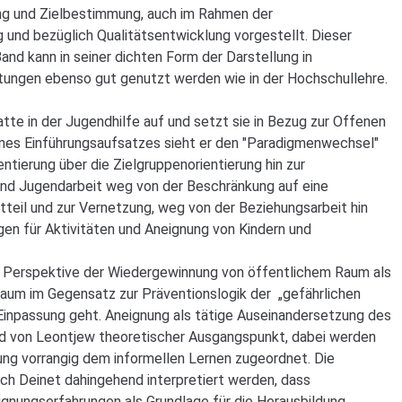
ng und Zielbestimmung, auch im Rahmen der
und bezüglich Qualitätsentwicklung vorgestellt. Dieser
nd kann in seiner dichten Form der Darstellung in
tungen ebenso gut genutzt werden wie in der Hochschullehre.
atte in der Jugendhilfe auf und setzt sie in Bezug zur Offenen
eines Einführungsaufsatzes sieht er den "Paradigmenwechsel"
ientierung über die Zielgruppenorientierung hin zur
- und Jugendarbeit weg von der Beschränkung auf eine
dtteil und zur Vernetzung, weg von der Beziehungsarbeit hin
gen für Aktivitäten und Aneignung von Kindern und
ie Perspektive der Wiedergewinnung von öffentlichem Raum als
aum im Gegensatz zur Präventionslogik der „gefährlichen
Einpassung geht. Aneignung als tätige Auseinandersetzung des
d von Leontjew theoretischer Ausgangspunkt, dabei werden
ng vorrangig dem informellen Lernen zugeordnet. Die
ch Deinet dahingehend interpretiert werden, dass
gnungserfahrungen als Grundlage für die Herausbildung