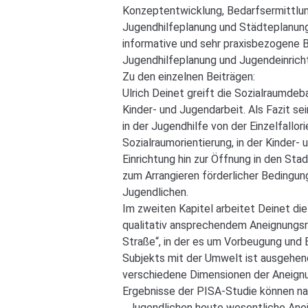
Konzeptentwicklung, Bedarfsermittlu
Jugendhilfeplanung und Städteplanung 
informative und sehr praxisbezogene Ba
Jugendhilfeplanung und Jugendeinrich
Zu den einzelnen Beiträgen:
Ulrich Deinet greift die Sozialraumdeb
Kinder- und Jugendarbeit. Als Fazit s
in der Jugendhilfe von der Einzelfallor
Sozialraumorientierung, in der Kinder
Einrichtung hin zur Öffnung in den Sta
zum Arrangieren förderlicher Bedingun
Jugendlichen.
Im zweiten Kapitel arbeitet Deinet d
qualitativ ansprechendem Aneignungsr
Straße“, in der es um Vorbeugung und 
Subjekts mit der Umwelt ist ausgehen
verschiedene Dimensionen der Aneignu
Ergebnisse der PISA-Studie können na
„Jugendlichen heute wesentliche Anei