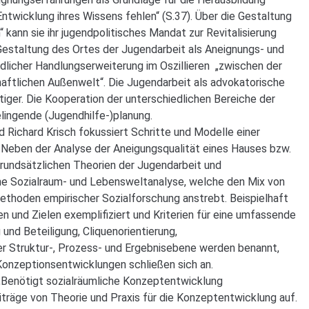
Entwicklung ihres Wissens fehlen“ (S.37). Über die Gestaltung
kann sie ihr jugendpolitisches Mandat zur Revitalisierung
estaltung des Ortes der Jugendarbeit als Aneignungs- und
dlicher Handlungserweiterung im Oszillieren „zwischen der
aftlichen Außenwelt“. Die Jugendarbeit als advokatorische
iger. Die Kooperation der unterschiedlichen Bereiche der
elingende (Jugendhilfe-)planung.
nd Richard Krisch fokussiert Schritte und Modelle einer
 Neben der Analyse der Aneigungsqualität eines Hauses bzw.
grundsätzlichen Theorien der Jugendarbeit und
ine Sozialraum- und Lebensweltanalyse, welche den Mix von
Methoden empirischer Sozialforschung anstrebt. Beispielhaft
n und Zielen exemplifiziert und Kriterien für eine umfassende
und Beteiligung, Cliquenorientierung,
der Struktur-, Prozess- und Ergebnisebene werden benannt,
Konzeptionsentwicklungen schließen sich an.
 „Benötigt sozialräumliche Konzeptentwicklung
träge von Theorie und Praxis für die Konzeptentwicklung auf.