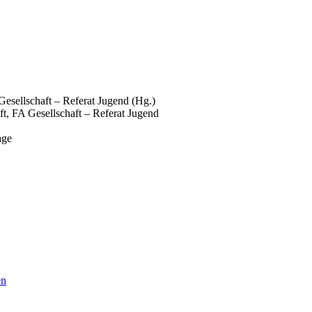
esellschaft – Referat Jugend (Hg.)
t, FA Gesellschaft – Referat Jugend
age
en