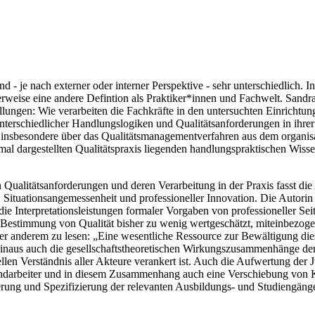
 - je nach externer oder interner Perspektive - sehr unterschiedlich. I
alerweise eine andere Defintion als Praktiker*innen und Fachwelt. San
llungen: Wie verarbeiten die Fachkräfte in den untersuchten Einrichtu
terschiedlicher Handlungslogiken und Qualitätsanforderungen in ihrer
e insbesondere über das Qualitätsmanagementverfahren aus dem organi
rmal dargestellten Qualitätspraxis liegenden handlungspraktischen Wiss
ualitätsanforderungen und deren Verarbeitung in der Praxis fasst die 
Situationsangemessenheit und professioneller Innovation. Die Autorin 
 die Interpretationsleistungen formaler Vorgaben von professioneller 
r Bestimmung von Qualität bisher zu wenig wertgeschätzt, miteinbezoge
nter anderem zu lesen: „Eine wesentliche Ressource zur Bewältigung di
inaus auch die gesellschaftstheoretischen Wirkungszusammenhänge der s
ellen Verständnis aller Akteure verankert ist. Auch die Aufwertung der J
ndarbeiter und in diesem Zusammenhang auch eine Verschiebung von
rung und Spezifizierung der relevanten Ausbildungs- und Studiengänge 