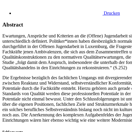
Drucken
Abstract
Ewartungen, Ansprüche und Kriterien an die (Offene) Jugendarbeit sind
unterschiedlich definiert. Politiker*innen haben diesbezüglich norm
durchgeführt in der Offenen Jugendarbeit in Luxemburg, die Frageste
Fachkräfte jenen Ambivalenzen, die sich aus dem Zusammentreffen un
Qualitätskonstruktionen zu den normativen Qualitätserwartungen, di
Studie „folgt damit dem Anspruch, insbesondere die unterhalb der fo
Qualitätshandelns in den Einrichtungen zu rekonstruieren.“ (S.252)
Die Ergebnisse bezüglich des fachlichen Umgangs mit divergierenden Q
zwischen Reaktanz und Widerstand, selbstverständlicher Konformität, 
Potentiale durch die Fachkräfte entsteht. Hierzu gehören auch gerade
Standards von Qualität werden diese professionellen Potentiale in de
Potentiale nicht einmal bewusst. Unter den Schlussfolgerungen ist u
über die eigenen Positionen, fachlichen Ziele und Strukturmerkmale h
ein solches berufliches Selbstverständnis bislang noch nicht im kultur
noch aus. Die Anerkennung des komplexen Aufgabenfeldes der Juge
Einrichtungen wären hier ebenso wichtig wie eine weitere Modernisie
Schlagworte