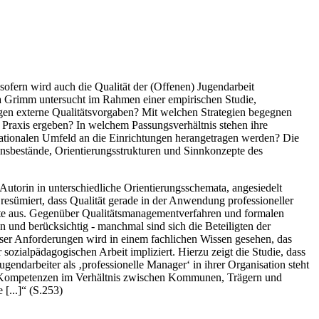
nsofern wird auch die Qualität der (Offenen) Jugendarbeit
dra Grimm untersucht im Rahmen einer empirischen Studie,
ngen externe Qualitätsvorgaben? Mit welchen Strategien begegnen
 Praxis ergeben? In welchem Passungsverhältnis stehen ihre
sationalen Umfeld an die Einrichtungen herangetragen werden? Die
ensbestände, Orientierungsstrukturen und Sinnkonzepte des
Autorin in unterschiedliche Orientierungsschemata, angesiedelt
resümiert, dass Qualität gerade in der Anwendung professioneller
Seite aus. Gegenüber Qualitätsmanagementverfahren und formalen
n und berücksichtig - manchmal sind sich die Beteiligten der
eser Anforderungen wird in einem fachlichen Wissen gesehen, das
ozialpädagogischen Arbeit impliziert. Hierzu zeigt die Studie, dass
ugendarbeiter als ‚professionelle Manager‘ in ihrer Organisation steht
 Kompetenzen im Verhältnis zwischen Kommunen, Trägern und
[...]“ (S.253)