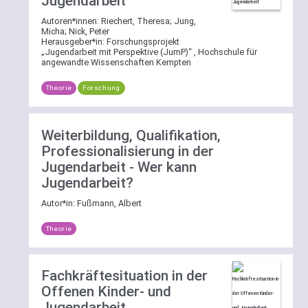
Jugendarbeit
ihren
zu
Autoren*innen:
Riechert, Theresa
;
Jung,
zugewiesenen
nutzen
Micha
;
Nick, Peter
Schlagworten
und
Herausgeber*in:
Forschungsprojekt
filtern.
„Jugendarbeit mit Perspektive (JumP)“ , Hochschule für
direkt
angewandte Wissenschaften Kempten
Dazu
einen
öffnen
definierten
Theorie
Forschung
Sie
Bereich
per
auszuwählen
Klick
und
Weiterbildung, Qualifikation,
die
sich
Professionalisierung in der
Schlagwortliste
alle
Jugendarbeit - Wer kann
und
Einträge
Jugendarbeit?
wählen
anzeigen
dort
zu
Autor*in:
Fußmann, Albert
eines
lassen
oder
oder
Theorie
mehrere
nach
der
einem
aufgelisteten
Begriff
Fachkräftesituation in der
Schlagworte.
in
Offenen Kinder- und
Eine
dem
Jugendarbeit