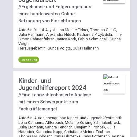
Mehrfachauswahl
gewählten
//Ergebnisse und Folgerungen aus
wirkt
Bereich
einer bundesweiten Online-
per
zu
ODER-
Befragung von Einrichtungen
suchen.
Verknüpfung.
Autor*in:
Yusuf Akyol, Lina Meque Eidner, Thomas Glauß,
Julia Hallmann, Alexandra Nitsch, Katharina Przybylski, Tim-
Kategorie-
Simon Rahnenführer, Janice Roth, Fabio Schmidgall, Gunda
Weitere
Voigts
Filter
Herausgeber*in:
Gunda Voigts, Julia Hallmann
Erläuterungen
War
zur
Ihre
Forschung
Suchfunktion
Suche
nicht
bereits
Kinder- und
vorab
Jugendhilfereport 2024
auf
//Eine kennzahlenbasierte Analyse
einen
mit einem Schwerpunkt zum
Bereich
Fachkräftemangel
beschränkt,
steht
Autor*in:
Autor:innengruppe Kinder- und Jugendhilfestatistik:
Ihnen
Lena Katharina Afflerbach, Melanie Böwing-Schmalenbrock,
Julia Erdmann, Sandra Fendrich, Benjamin Froncek, Julia
auch
Haubrich, Katharina Kopp, Christiane Meiner-Teubner,
die
Thomas Mühlmann, Ninja Olszenka, Jens Pothmann, Agathe