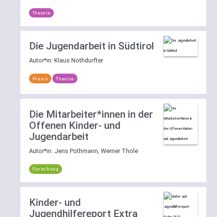
deaktivieren.
Theorie
Weitere
Erläuterungen
Die Jugendarbeit in Südtirol
zur
Autor*in:
Klaus Nothdurfter
Suchfunktion
Praxis
Theorie
Die Mitarbeiter*innen in der
Offenen Kinder- und
Jugendarbeit
Autor*in:
Jens Pothmann, Werner Thole
Forschung
Kinder- und
Jugendhilfereport Extra