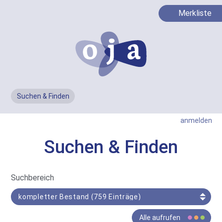
Merkliste
Suchen & Finden
Men
anmelden
Suchen & Finden
In
Suchbereich
Such-
Bereich
Der
Alle aufrufen