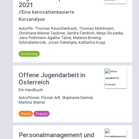
2021
//Eine kennzahlenbasierte
Kurzanalyse
Autor*in:
Thomas Rauschenbach, Thomas Mühlmann,
Christiane Meiner-Teubner, Sandra Fendrich, Ninja Olszenka,
Jens Pothmann Agathe Tabel, Melanie Böwing-
Schmalenbrock, Jonas Detemple, Katharina Kopp
Forschung
Offene Jugendarbeit in
Österreich
Ein Handbuch
Autor*innen:
Florian Arlt
;
Stephanie Deimel
;
Martina Steiner
Praxis
Theorie
Personalmanagement und