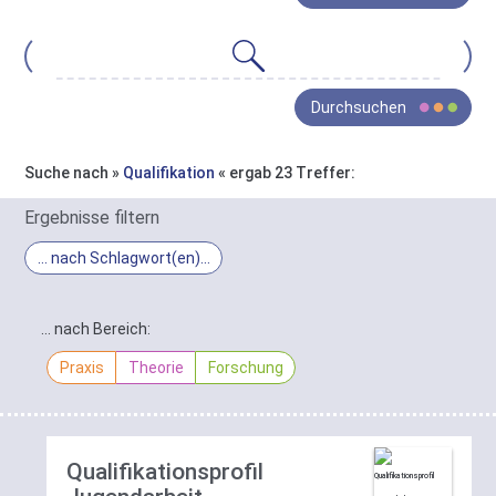
gesamte
Bestand
von
Oja
Wissen
Durchsuchen
ist
in
drei
Suche nach »
Qualifikation
« ergab 23 Treffer:
Bereiche
In
gegliedert:
Ergebnisse filtern
Praxis
,
Ergebnis-
… nach Schlagwort(en)
Theorie
Filter
und
Schlagwort-
Forschung
.
Filter
… nach Bereich:
Die
Sie
gefundenen
Praxis
Theorie
Forschung
haben
Treffer
hier
lassen
die
sich
Möglichkeit
hier
diese
Qualifikationsprofil
nach
Gruppierung