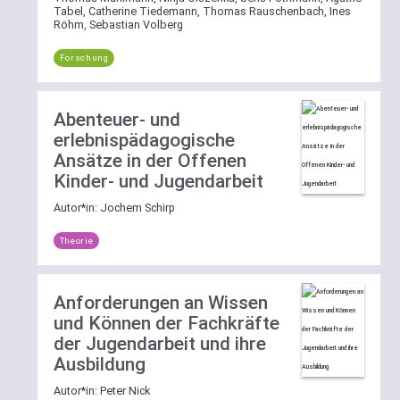
Tabel, Catherine Tiedemann, Thomas Rauschenbach, Ines
Filtermöglichkeit
Röhm, Sebastian Volberg
nach
einem
Forschung
der
Bereiche
Theorie
,
Abenteuer- und
Praxis
erlebnispädagogische
oder
Ansätze in der Offenen
Forschung
Kinder- und Jugendarbeit
zur
Verfügung.
Autor*in:
Jochem Schirp
Die
Theorie
Filter
lassen
sich
Anforderungen an Wissen
per
und Können der Fachkräfte
Klick
der Jugendarbeit und ihre
auf
Ausbildung
[reset]
wieder
Autor*in:
Peter Nick