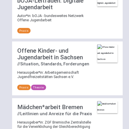
bOJA-Leitfaden: Digitale
deaktivieren.
Jugendarbeit
Autor*in:
bOJA - bundesweites Netzwerk
Weitere
Offene Jugendarbeit
Erläuterungen
zur
Praxis
Suchfunktion
Offene Kinder- und
Jugendarbeit in Sachsen
//Situation, Standards, Forderungen
Herausgeber*in:
Arbeitsgemeinschaft
Jugendfreizeitstätten Sachsen e.V.
Praxis
Theorie
Mädchen*arbeit Bremen
//Leitlinien und Anreize für die Praxis
Herausgeber*in:
ZGF Bremische Zentralstelle
für die Verwirklichung der Gleichberechtigung