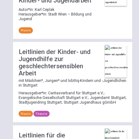
Kinder- und Jugendarbeit
ihren
zu
Autor*in:
Karl Ceplak
zugewiesenen
nutzen
Herausgeber*in:
Stadt Wien – Bildung und
Schlagworten
und
Jugend
filtern.
direkt
Dazu
einen
Praxis
öffnen
definierten
Sie
Bereich
per
auszuwählen
Leitlinien der Kinder- und
Klick
und
Jugendhilfe zur
die
sich
geschlechtersensiblen
Schlagwortliste
alle
Arbeit
und
Einträge
mit Mädchen*, Jungen* und lsbttiq-Kindern und -Jugendlichen
wählen
anzeigen
in Stuttgart
dort
zu
Herausgeber*in:
Caritasverband für Stuttgart e.V.
;
eines
lassen
Evangelische Gesellschaft Stuttgart e.V.
;
Jugendamt Stuttgart
;
oder
oder
Stadtjugendring Stuttgart
;
Stuttgart Jugendhaus gGmbH
mehrere
nach
der
Praxis
Theorie
einem
aufgelisteten
Begriff
Schlagworte.
in
Eine
Leitlinien für die
dem