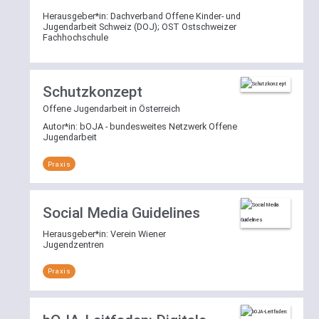
Filtermöglichkeit
Herausgeber*in:
Dachverband Offene Kinder- und
nach
Jugendarbeit Schweiz (DOJ)
;
OST Ostschweizer
Fachhochschule
einem
der
Bereiche
Theorie
,
Schutzkonzept
Praxis
Offene Jugendarbeit in Österreich
oder
Autor*in:
bOJA - bundesweites Netzwerk Offene
Forschung
Jugendarbeit
zur
Verfügung.
Praxis
Die
Filter
Social Media Guidelines
lassen
sich
Herausgeber*in:
Verein Wiener
Jugendzentren
per
Klick
Praxis
auf
[reset]
wieder