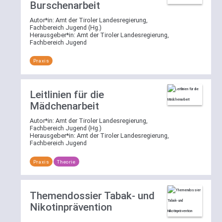
Mehrfachauswahl
Burschenarbeit
gewählten
wirkt
Bereich
Autor*in:
Amt der Tiroler Landesregierung,
per
zu
Fachbereich Jugend (Hg.)
ODER-
Herausgeber*in:
Amt der Tiroler Landesregierung,
suchen.
Fachbereich Jugend
Verknüpfung.
Praxis
Kategorie-
Weitere
Filter
Erläuterungen
War
zur
Leitlinien für die
Ihre
Suchfunktion
Suche
Mädchenarbeit
nicht
Autor*in:
Amt der Tiroler Landesregierung,
bereits
Fachbereich Jugend (Hg.)
vorab
Herausgeber*in:
Amt der Tiroler Landesregierung,
Fachbereich Jugend
auf
einen
Praxis
Theorie
Bereich
beschränkt,
steht
Themendossier Tabak- und
Ihnen
Nikotinprävention
auch
die