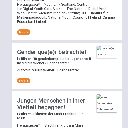
Autor*in:
Diverse
Herausgeber*in:
YouthLink Scotland
;
Centre
for Digital Youth Care
;
Verke – The National Digital Youth
Work Centre
;
wienXtra MedienZentrum
;
JFF – Institut für
Medienpädagogik
;
National Youth Council of Ireland
;
Camara
Education Limited
Praxis
Gender que(e)r betrachtet
Leitlinien für genderkompetente Jugendarbeit
im Verein Wiener Jugendzentren
Autor*in:
Verein Wiener Jugendzentren
Praxis
Jungen Menschen in ihrer
Vielfalt begegnen!
Leitlinien Inklusion der Stadt Frankfurt am
Main
Herausgeber*in:
Stadt Frankfurt am Main