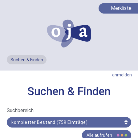
Merkliste
Suchen & Finden
Men
anmelden
Suchen & Finden
In
Suchbereich
Such-
Bereich
Der
Alle aufrufen