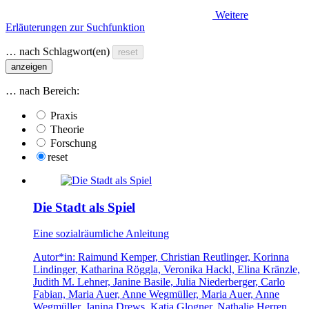
Weitere
Erläuterungen zur Suchfunktion
… nach Schlagwort(en)
reset
anzeigen
… nach Bereich:
Praxis
Theorie
Forschung
reset
Die Stadt als Spiel
Eine sozialräumliche Anleitung
Autor*in:
Raimund Kemper, Christian Reutlinger, Korinna
Lindinger, Katharina Röggla, Veronika Hackl, Elina Kränzle,
Judith M. Lehner, Janine Basile, Julia Niederberger, Carlo
Fabian, Maria Auer, Anne Wegmüller, Maria Auer, Anne
Wegmüller, Janina Drews, Katja Glogner, Nathalie Herren,