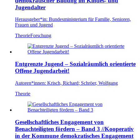
demokratischer Bildung im Kindes- und
Jugendalter
Herausgeber*in:
Bundesministerium für Familie, Senioren,
Frauen und Jugend
Theorie
Forschung
Entgrenzte Jugend – Sozialräumlich orientierte
Offene Jugendarbeit!
Autoren*innen:
Krisch, Richard
;
Schröer, Wolfgang
Theorie
Gesellschaftliches Engagement von
Benachteiligten fördern – Band 3
//Kooperativ
in der Kommune demokratisches Engagement