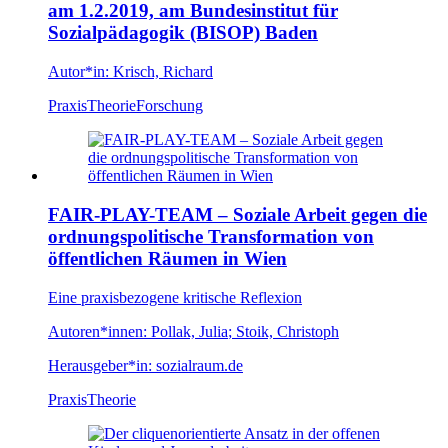
am 1.2.2019, am Bundesinstitut für
Sozialpädagogik (BISOP) Baden
Autor*in:
Krisch, Richard
Praxis
Theorie
Forschung
FAIR-PLAY-TEAM – Soziale Arbeit gegen die
ordnungspolitische Transformation von
öffentlichen Räumen in Wien
Eine praxisbezogene kritische Reflexion
Autoren*innen:
Pollak, Julia
;
Stoik, Christoph
Herausgeber*in:
sozialraum.de
Praxis
Theorie