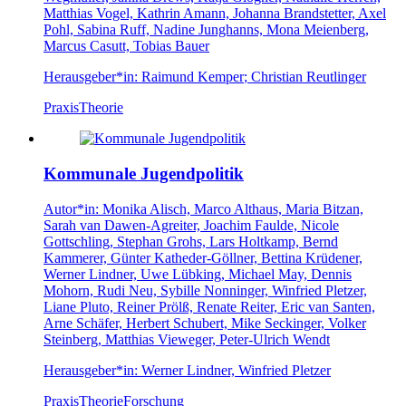
Matthias Vogel, Kathrin Amann, Johanna Brandstetter, Axel
Pohl, Sabina Ruff, Nadine Junghanns, Mona Meienberg,
Marcus Casutt, Tobias Bauer
Herausgeber*in:
Raimund Kemper
;
Christian Reutlinger
Praxis
Theorie
Kommunale Jugendpolitik
Autor*in:
Monika Alisch, Marco Althaus, Maria Bitzan,
Sarah van Dawen-Agreiter, Joachim Faulde, Nicole
Gottschling, Stephan Grohs, Lars Holtkamp, Bernd
Kammerer, Günter Katheder-Göllner, Bettina Krüdener,
Werner Lindner, Uwe Lübking, Michael May, Dennis
Mohorn, Rudi Neu, Sybille Nonninger, Winfried Pletzer,
Liane Pluto, Reiner Prölß, Renate Reiter, Eric van Santen,
Arne Schäfer, Herbert Schubert, Mike Seckinger, Volker
Steinberg, Matthias Vieweger, Peter-Ulrich Wendt
Herausgeber*in:
Werner Lindner, Winfried Pletzer
Praxis
Theorie
Forschung