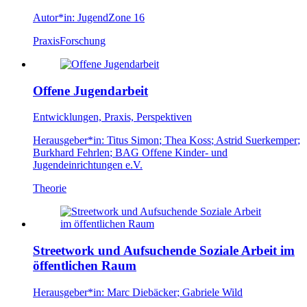
Autor*in:
JugendZone 16
Praxis
Forschung
Offene Jugendarbeit
Entwicklungen, Praxis, Perspektiven
Herausgeber*in:
Titus Simon
;
Thea Koss
;
Astrid Suerkemper
;
Burkhard Fehrlen
;
BAG Offene Kinder- und
Jugendeinrichtungen e.V.
Theorie
Streetwork und Aufsuchende Soziale Arbeit im
öffentlichen Raum
Herausgeber*in:
Marc Diebäcker
;
Gabriele Wild