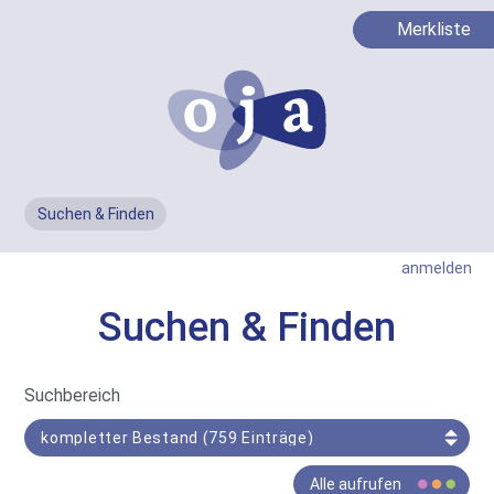
Merkliste
Suchen & Finden
Men
anmelden
Suchen & Finden
In
Suchbereich
Such-
Bereich
Der
Alle aufrufen