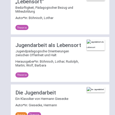
„Lebensort“
Bedürftigkeit, Pädagogischer Bezug und
Milieubildung
Autor*in:
Böhnisch, Lothar
Theorie
Jugendarbeit als Lebensort
Jugendpädagogische Orientierungen
zwischen Offenheit und Halt
Herausgeber*in:
Böhnisch, Lothar
;
Rudolph,
Martin
;
Wolf, Barbara
Theorie
Die Jugendarbeit
Ein Klassiker von Hermann Giesecke
Autor*in:
Giesecke, Hermann
Praxis
Theorie