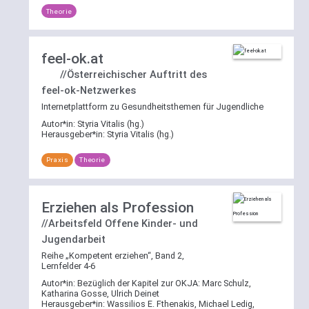
deaktivieren.
Theorie
Weitere
feel-ok.at
Erläuterungen
zur
//Österreichischer Auftritt des
Suchfunktion
feel-ok-Netzwerkes
Internetplattform zu Gesundheitsthemen für Jugendliche
Autor*in:
Styria Vitalis (hg.)
Herausgeber*in:
Styria Vitalis (hg.)
Praxis
Theorie
Erziehen als Profession
//Arbeitsfeld Offene Kinder- und
Jugendarbeit
Reihe „Kompetent erziehen“, Band 2,
Lernfelder 4-6
Autor*in:
Bezüglich der Kapitel zur OKJA: Marc Schulz,
Katharina Gosse, Ulrich Deinet
Herausgeber*in:
Wassilios E. Fthenakis, Michael Ledig,