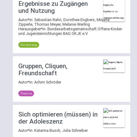
Ergebnisse zu Zugängen
Filtermöglichkeit
und Nutzung
nach
einem
Autor*in:
Sebastian Rahn, Dorothee Engbers, Mirjana
der
Zipperle, Thomas Meyer, Melanie Werling
Herausgeber*in:
Bundesarbeitsgemeinschaft Offene Kinder-
Bereiche
und Jugendeinrichtungen BAG OKJE e.V.
Theorie
,
Praxis
Forschung
oder
Forschung
zur
Gruppen, Cliquen,
Verfügung.
Freundschaft
Die
Autor*in:
Achim Schröder
Filter
lassen
Theorie
sich
per
Klick
Sich optimieren (müssen) in
auf
der Adoleszenz
[reset]
Autor*in:
Katarina Busch, Julia Schreiber
wieder