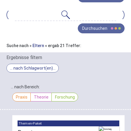
gesamte
Bestand
von
Oja
Wissen
Durchsuchen
ist
in
drei
Suche nach »
Eltern
« ergab 21 Treffer:
Bereiche
In
gegliedert:
Ergebnisse filtern
Praxis
,
Ergebnis-
… nach Schlagwort(en)
Theorie
Filter
und
Schlagwort-
Forschung
.
Filter
… nach Bereich:
Die
Sie
gefundenen
Praxis
Theorie
Forschung
haben
Treffer
hier
lassen
die
sich
Möglichkeit
hier
diese
Themen-Paket
nach
Gruppierung