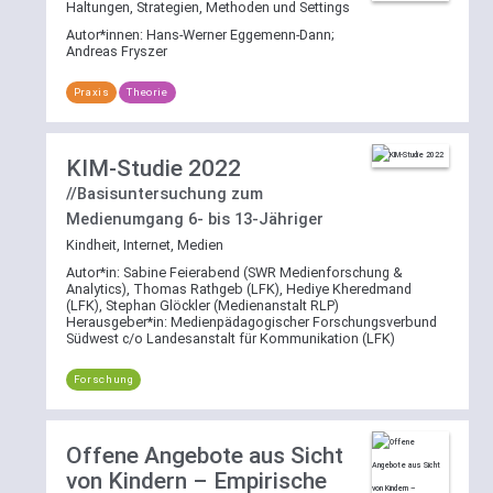
Mehrfachauswahl
Haltungen, Strategien, Methoden und Settings
gewählten
wirkt
Bereich
Autor*innen:
Hans-Werner Eggemenn-Dann
;
per
Andreas Fryszer
zu
ODER-
suchen.
Praxis
Theorie
Verknüpfung.
Kategorie-
Weitere
Filter
KIM-Studie 2022
Erläuterungen
War
//Basisuntersuchung zum
zur
Ihre
Medienumgang 6- bis 13-Jähriger
Suchfunktion
Suche
Kindheit, Internet, Medien
nicht
Autor*in:
Sabine Feierabend (SWR Medienforschung &
bereits
Analytics), Thomas Rathgeb (LFK), Hediye Kheredmand
vorab
(LFK), Stephan Glöckler (Medienanstalt RLP)
Herausgeber*in:
Medienpädagogischer Forschungsverbund
auf
Südwest c/o Landesanstalt für Kommunikation (LFK)
einen
Bereich
Forschung
beschränkt,
steht
Ihnen
Offene Angebote aus Sicht
auch
von Kindern – Empirische
die