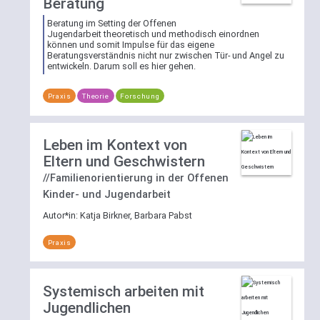
Beratung
ihren
zu
zugewiesenen
Beratung im Setting der Offenen
nutzen
Jugendarbeit theoretisch und methodisch einordnen
Schlagworten
und
können und somit Impulse für das eigene
filtern.
direkt
Beratungsverständnis nicht nur zwischen Tür- und Angel zu
entwickeln. Darum soll es hier gehen.
Dazu
einen
öffnen
definierten
Sie
Praxis
Theorie
Forschung
Bereich
per
auszuwählen
Klick
und
Leben im Kontext von
die
sich
Schlagwortliste
Eltern und Geschwistern
alle
und
Einträge
//Familienorientierung in der Offenen
wählen
anzeigen
Kinder- und Jugendarbeit
dort
zu
Autor*in:
Katja Birkner, Barbara Pabst
eines
lassen
oder
oder
Praxis
mehrere
nach
der
einem
aufgelisteten
Begriff
Systemisch arbeiten mit
Schlagworte.
in
Jugendlichen
Eine
dem