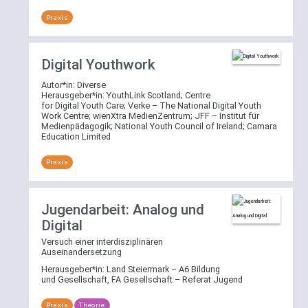
Praxis
Digital Youthwork
Autor*in:
Diverse
Herausgeber*in:
YouthLink Scotland
;
Centre
for Digital Youth Care
;
Verke – The National Digital Youth
Work Centre
;
wienXtra MedienZentrum
;
JFF – Institut für
Medienpädagogik
;
National Youth Council of Ireland
;
Camara
Education Limited
Praxis
Jugendarbeit: Analog und
Digital
Versuch einer interdisziplinären
Auseinandersetzung
Herausgeber*in:
Land Steiermark – A6 Bildung
und Gesellschaft, FA Gesellschaft – Referat Jugend
Praxis
Theorie