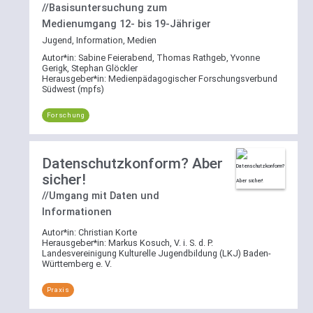
Mehrfachauswahl
gewählten
//Basisuntersuchung zum
wirkt
Bereich
Medienumgang 12- bis 19-Jähriger
per
zu
Jugend, Information, Medien
ODER-
suchen.
Autor*in:
Sabine Feierabend, Thomas Rathgeb, Yvonne
Verknüpfung.
Gerigk, Stephan Glöckler
Herausgeber*in:
Medienpädagogischer Forschungsverbund
Kategorie-
Südwest (mpfs)
Weitere
Filter
Erläuterungen
Forschung
War
zur
Ihre
Suchfunktion
Suche
Datenschutzkonform? Aber
nicht
bereits
sicher!
vorab
//Umgang mit Daten und
auf
Informationen
einen
Autor*in:
Christian Korte
Bereich
Herausgeber*in:
Markus Kosuch, V. i. S. d. P.
beschränkt,
Landesvereinigung Kulturelle Jugendbildung (LKJ) Baden-
steht
Württemberg e. V.
Ihnen
Praxis
auch
die