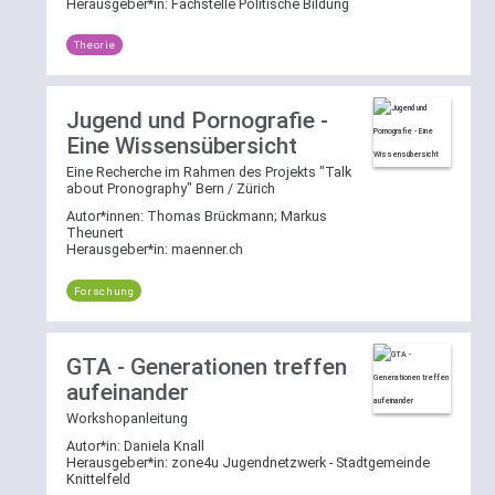
Herausgeber*in:
Fachstelle Politische Bildung
Theorie
Jugend und Pornografie -
Eine Wissensübersicht
Eine Recherche im Rahmen des Projekts "Talk
about Pronography" Bern / Zürich
Autor*innen:
Thomas Brückmann
;
Markus
Theunert
Herausgeber*in:
maenner.ch
Forschung
GTA - Generationen treffen
aufeinander
Workshopanleitung
Autor*in:
Daniela Knall
Herausgeber*in:
zone4u Jugendnetzwerk - Stadtgemeinde
Knittelfeld