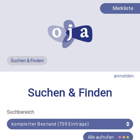
Merkliste
Suchen & Finden
Men
anmelden
Suchen & Finden
In
Suchbereich
Such-
Bereich
Der
Alle aufrufen