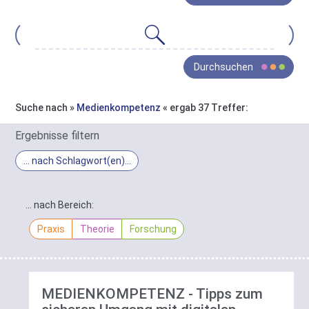
gesamte
Bestand
von
Oja
Wissen
Durchsuchen
ist
in
drei
Suche nach »
Medienkompetenz
« ergab 37 Treffer:
Bereiche
In
gegliedert:
Ergebnisse filtern
Praxis
,
Ergebnis-
… nach Schlagwort(en)
Theorie
Filter
und
Schlagwort-
Forschung
.
Filter
… nach Bereich:
Die
Sie
gefundenen
Praxis
Theorie
Forschung
haben
Treffer
hier
lassen
die
sich
Möglichkeit
hier
diese
MEDIENKOMPETENZ - Tipps zum
nach
Gruppierung