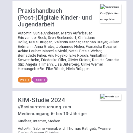
Filtermöglichkeit
Praxishandbuch
nach
(Post-)Digitale Kinder- und
einem
der
Jugendarbeit
Bereiche
Autor*in:
Sünje Andresen, Martin Auferbauer,
Theorie
,
Eric van der Beek, Sven Benkendorf, Christiane
Praxis
Bollig, Niels Brüggen, Valentin Dander, Stephan Dreyer, Julian
Erdmann, Anna Grebe, Johannes Heher, Franziska Koschei,
oder
Achim Lauber, Marcella Merkl, Natali Petala-Weber,
Forschung
Bernadette Pirker, Anu Pöyskö, Eike Rösch, Annkathrin
Schwerthelm, Friederike Siller, Olivier Steiner, Daniela Cornelia
zur
Stix, Angela Tillmann, Lisa Unterberg, Ulrike Werner
Verfügung.
Herausgeber*in:
Eike Rösch, Niels Brüggen
Die
Praxis
Theorie
Filter
lassen
sich
KIM-Studie 2024
per
//Basisuntersuchung zum
Klick
Medienumgang 6- bis 13-Jähriger
auf
Kindheit, Internet, Medien
[reset]
wieder
Autor*in:
Sabine Feierabend, Thomas Rathgeb, Yvonne
Gerigk, Stephan Glöckler