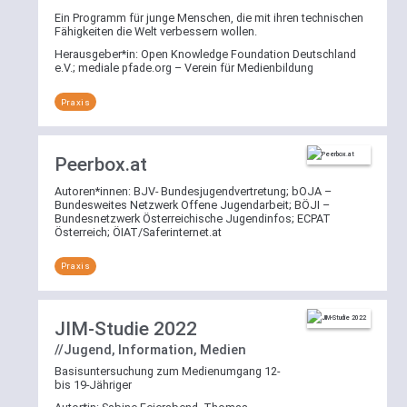
Ein Programm für junge Menschen, die mit ihren technischen
Fähigkeiten die Welt verbessern wollen.
Herausgeber*in:
Open Knowledge Foundation Deutschland
e.V.
;
mediale pfade.org – Verein für Medienbildung
Praxis
Peerbox.at
Autoren*innen:
BJV- Bundesjugendvertretung
;
bOJA –
Bundesweites Netzwerk Offene Jugendarbeit
;
BÖJI –
Bundesnetzwerk Österreichische Jugendinfos
;
ECPAT
Österreich
;
ÖIAT/Saferinternet.at
Praxis
JIM-Studie 2022
//Jugend, Information, Medien
Basisuntersuchung zum Medienumgang 12-
bis 19-Jähriger