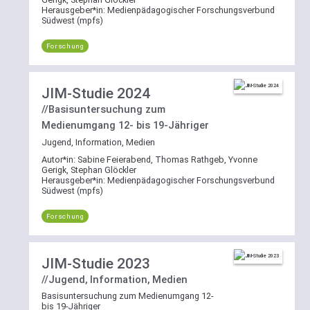
deaktivieren.
Herausgeber*in:
Medienpädagogischer Forschungsverbund
Südwest (mpfs)
Weitere
Forschung
Erläuterungen
zur
Suchfunktion
JIM-Studie 2024
//Basisuntersuchung zum
Medienumgang 12- bis 19-Jähriger
Jugend, Information, Medien
Autor*in:
Sabine Feierabend, Thomas Rathgeb, Yvonne
Gerigk, Stephan Glöckler
Herausgeber*in:
Medienpädagogischer Forschungsverbund
Südwest (mpfs)
Forschung
JIM-Studie 2023
//Jugend, Information, Medien
Basisuntersuchung zum Medienumgang 12-
bis 19-Jähriger