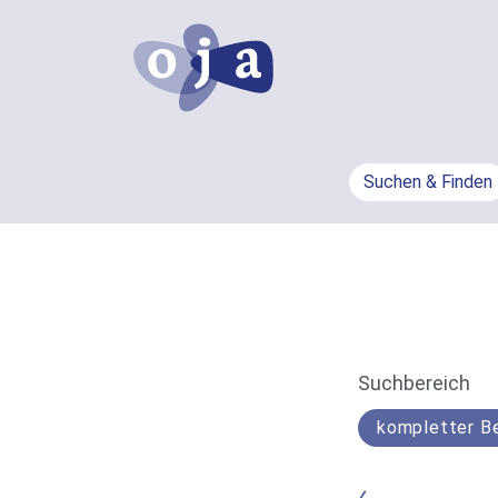
Suchen & Finden
Info
Suchbereich
Such-
Bereich
Der