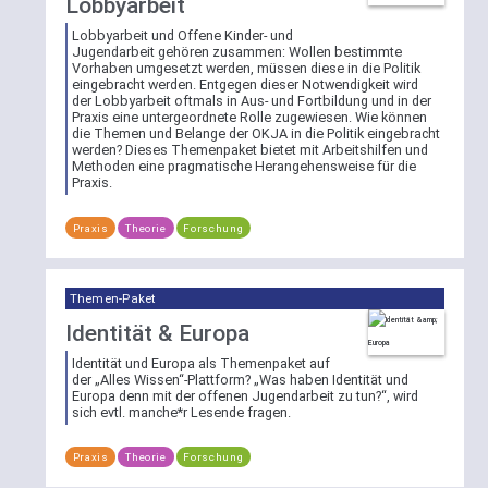
Lobbyarbeit
ihren
zu
zugewiesenen
Lobbyarbeit und Offene Kinder- und
nutzen
Jugendarbeit gehören zusammen: Wollen bestimmte
Schlagworten
und
Vorhaben umgesetzt werden, müssen diese in die Politik
filtern.
direkt
eingebracht werden. Entgegen dieser Notwendigkeit wird
der Lobbyarbeit oftmals in Aus- und Fortbildung und in der
Dazu
einen
Praxis eine untergeordnete Rolle zugewiesen. Wie können
öffnen
definierten
die Themen und Belange der OKJA in die Politik eingebracht
Sie
werden? Dieses Themenpaket bietet mit Arbeitshilfen und
Bereich
Methoden eine pragmatische Herangehensweise für die
per
auszuwählen
Praxis.
Klick
und
die
sich
Praxis
Theorie
Forschung
Schlagwortliste
alle
und
Einträge
wählen
anzeigen
Themen-Paket
dort
zu
Identität & Europa
eines
lassen
oder
oder
Identität und Europa als Themenpaket auf
mehrere
der „Alles Wissen“-Plattform? „Was haben Identität und
nach
Europa denn mit der offenen Jugendarbeit zu tun?“, wird
der
einem
sich evtl. manche*r Lesende fragen.
aufgelisteten
Begriff
Schlagworte.
in
Praxis
Theorie
Forschung
Eine
dem