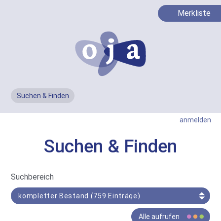
Merkliste
Suchen & Finden
Men
anmelden
Suchen & Finden
In
Suchbereich
Such-
Bereich
Der
Alle aufrufen