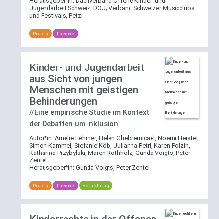
Herausgeber*in:
Dachverband Offene Kinder- und
Jugendarbeit Schweiz, DOJ
;
Verband Schweizer Musicclubs
und Festivals, Petzi
Praxis
Theorie
Kinder- und Jugendarbeit
aus Sicht von jungen
Menschen mit geistigen
Behinderungen
//Eine empirische Studie im Kontext
der Debatten um Inklusion
Autor*in:
Amelie Fehmer, Helen Ghebremicael, Noemi Heister,
Simon Kammel, Stefanie Köb, Julianna Petri, Karen Polzin,
Katharina Przybylski, Maren Rothholz, Gunda Voigts, Peter
Zentel
Herausgeber*in:
Gunda Voigts, Peter Zentel
Praxis
Theorie
Forschung