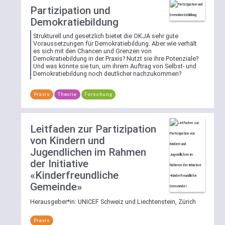
deaktivieren.
Partizipation und
Demokratiebildung
Weitere
Strukturell und gesetzlich bietet die OKJA sehr gute
Erläuterungen
Voraussetzungen für Demokratiebildung. Aber wie verhält
es sich mit den Chancen und Grenzen von
zur
Demokratiebildung in der Praxis? Nutzt sie ihre Potenziale?
Suchfunktion
Und was könnte sie tun, um ihrem Auftrag von Selbst- und
Demokratiebildung noch deutlicher nachzukommen?
Praxis
Theorie
Forschung
Leitfaden zur Partizipation
von Kindern und
Jugendlichen im Rahmen
der Initiative
«Kinderfreundliche
Gemeinde»
Herausgeber*in:
UNICEF Schweiz und Liechtenstein, Zürich
Praxis