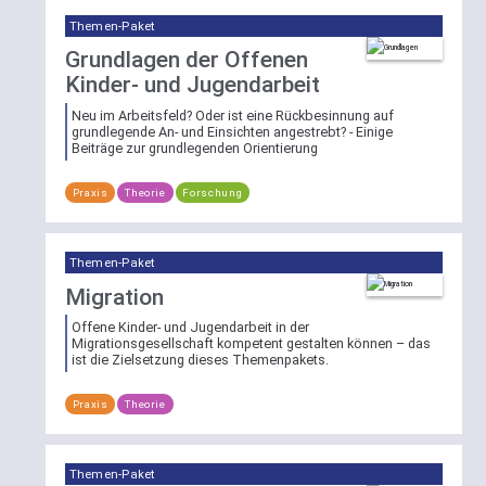
Filtermöglichkeit
Themen-Paket
nach
Grundlagen der Offenen
einem
Kinder- und Jugendarbeit
der
Bereiche
Neu im Arbeitsfeld? Oder ist eine Rückbesinnung auf
Theorie
,
grundlegende An- und Einsichten angestrebt? - Einige
Beiträge zur grundlegenden Orientierung
Praxis
oder
Praxis
Theorie
Forschung
Forschung
zur
Verfügung.
Themen-Paket
Die
Migration
Filter
Offene Kinder- und Jugendarbeit in der
lassen
Migrationsgesellschaft kompetent gestalten können – das
sich
ist die Zielsetzung dieses Themenpakets.
per
Klick
Praxis
Theorie
auf
[reset]
wieder
Themen-Paket