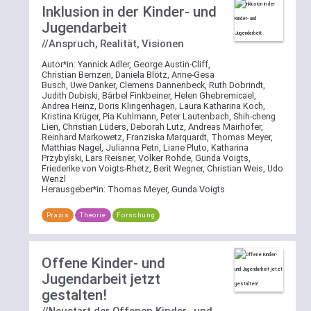
Inklusion in der Kinder- und
Jugendarbeit
//Anspruch, Realität, Visionen
Autor*in:
Yannick Adler, George Austin-Cliff,
Christian Bernzen, Daniela Blötz, Anne-Gesa
Busch, Uwe Danker, Clemens Dannenbeck, Ruth Dobrindt,
Judith Dubiski, Bärbel Finkbeiner, Helen Ghebremicael,
Andrea Heinz, Doris Klingenhagen, Laura Katharina Koch,
Kristina Krüger, Pia Kuhlmann, Peter Lautenbach, Shih-cheng
Lien, Christian Lüders, Deborah Lutz, Andreas Mairhofer,
Reinhard Markowetz, Franziska Marquardt, Thomas Meyer,
Matthias Nagel, Julianna Petri, Liane Pluto, Katharina
Przybylski, Lars Reisner, Volker Rohde, Gunda Voigts,
Friederike von Voigts-Rhetz, Berit Wegner, Christian Weis, Udo
Wenzl
Herausgeber*in:
Thomas Meyer, Gunda Voigts
Praxis
Theorie
Forschung
Offene Kinder- und
Jugendarbeit jetzt
gestalten!
//Neustart der Offenen Kinder- und