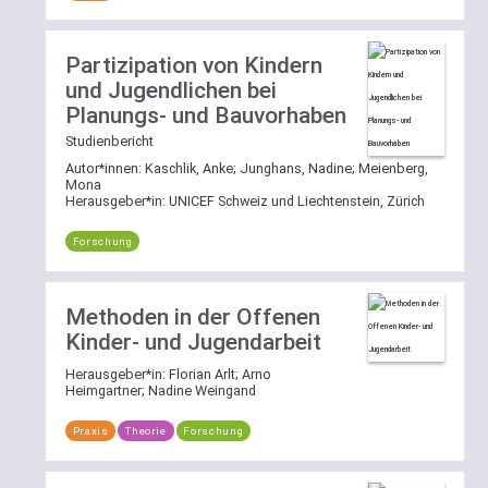
Partizipation von Kindern
und Jugendlichen bei
Planungs- und Bauvorhaben
Studienbericht
Autor*innen:
Kaschlik, Anke
;
Junghans, Nadine
;
Meienberg,
Mona
Herausgeber*in:
UNICEF Schweiz und Liechtenstein, Zürich
Forschung
Methoden in der Offenen
Kinder- und Jugendarbeit
Herausgeber*in:
Florian Arlt
;
Arno
Heimgartner
;
Nadine Weingand
Praxis
Theorie
Forschung