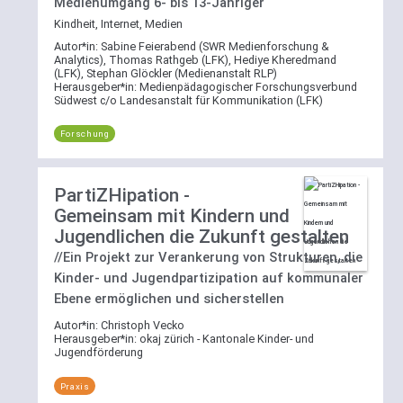
Medienumgang 6- bis 13-Jähriger
Kindheit, Internet, Medien
Autor*in:
Sabine Feierabend (SWR Medienforschung &
Analytics), Thomas Rathgeb (LFK), Hediye Kheredmand
(LFK), Stephan Glöckler (Medienanstalt RLP)
Herausgeber*in:
Medienpädagogischer Forschungsverbund
Südwest c/o Landesanstalt für Kommunikation (LFK)
Forschung
PartiZHipation -
Gemeinsam mit Kindern und
Jugendlichen die Zukunft gestalten
//Ein Projekt zur Verankerung von Strukturen, die
Kinder- und Jugendpartizipation auf kommunaler
Ebene ermöglichen und sicherstellen
Autor*in:
Christoph Vecko
Herausgeber*in:
okaj zürich - Kantonale Kinder- und
Jugendförderung
Praxis