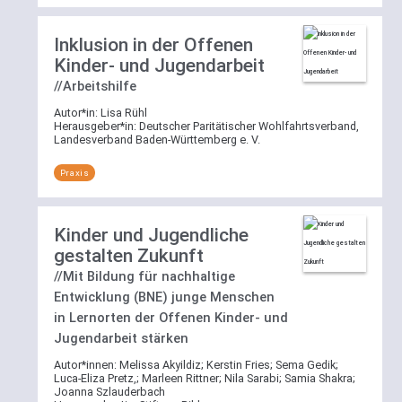
Inklusion in der Offenen
Kinder- und Jugendarbeit
//Arbeitshilfe
Autor*in:
Lisa Rühl
Herausgeber*in:
Deutscher Paritätischer Wohlfahrtsverband,
Landesverband Baden-Württemberg e. V.
Praxis
Kinder und Jugendliche
gestalten Zukunft
//Mit Bildung für nachhaltige
Entwicklung (BNE) junge Menschen
in Lernorten der Offenen Kinder- und
Jugendarbeit stärken
Autor*innen:
Melissa Akyildiz
;
Kerstin Fries
;
Sema Gedik
;
Luca-Eliza Pretz,
;
Marleen Rittner
;
Nila Sarabi
;
Samia Shakra
;
Joanna Szlauderbach