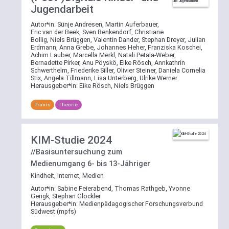
Jugendarbeit
Autor*in:
Sünje Andresen, Martin Auferbauer,
Eric van der Beek, Sven Benkendorf, Christiane
Bollig, Niels Brüggen, Valentin Dander, Stephan Dreyer, Julian
Erdmann, Anna Grebe, Johannes Heher, Franziska Koschei,
Achim Lauber, Marcella Merkl, Natali Petala-Weber,
Bernadette Pirker, Anu Pöyskö, Eike Rösch, Annkathrin
Schwerthelm, Friederike Siller, Olivier Steiner, Daniela Cornelia
Stix, Angela Tillmann, Lisa Unterberg, Ulrike Werner
Herausgeber*in:
Eike Rösch, Niels Brüggen
Praxis
Theorie
KIM-Studie 2024
//Basisuntersuchung zum
Medienumgang 6- bis 13-Jähriger
Kindheit, Internet, Medien
Autor*in:
Sabine Feierabend, Thomas Rathgeb, Yvonne
Gerigk, Stephan Glöckler
Herausgeber*in:
Medienpädagogischer Forschungsverbund
Südwest (mpfs)