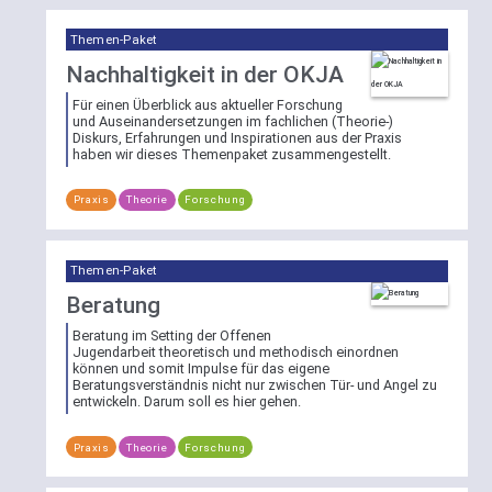
Mehrfachauswahl
gewählten
wirkt
Bereich
Themen-Paket
per
zu
Nachhaltigkeit in der OKJA
ODER-
suchen.
Verknüpfung.
Für einen Überblick aus aktueller Forschung
und Auseinandersetzungen im fachlichen (Theorie-)
Kategorie-
Diskurs, Erfahrungen und Inspirationen aus der Praxis
haben wir dieses Themenpaket zusammengestellt.
Weitere
Filter
Erläuterungen
War
Praxis
Theorie
Forschung
zur
Ihre
Suchfunktion
Suche
nicht
Themen-Paket
bereits
vorab
Beratung
auf
Beratung im Setting der Offenen
einen
Jugendarbeit theoretisch und methodisch einordnen
Bereich
können und somit Impulse für das eigene
Beratungsverständnis nicht nur zwischen Tür- und Angel zu
beschränkt,
entwickeln. Darum soll es hier gehen.
steht
Ihnen
Praxis
Theorie
Forschung
auch
die