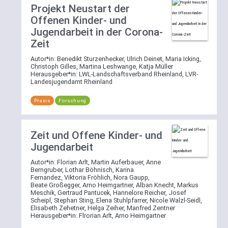
Projekt Neustart der
Offenen Kinder- und
Jugendarbeit in der Corona-
Zeit
Autor*in:
Benedikt Sturzenhecker, Ulrich Deinet, Maria Icking,
Christoph Gilles, Martina Leshwange, Katja Müller
Herausgeber*in:
LWL-Landschaftsverband Rheinland, LVR-
Landesjugendamt Rheinland
Praxis
Forschung
Zeit und Offene Kinder- und
Jugendarbeit
Autor*in:
Florian Arlt, Martin Auferbauer, Anne
Berngruber, Lothar Böhnisch, Karina
Fernandez, Viktoria Fröhlich, Nora Gaupp,
Beate Großegger, Arno Heimgartner, Alban Knecht, Markus
Meschik, Gertraud Pantucek, Hannelore Reicher, Josef
Scheipl, Stephan Sting, Elena Stuhlpfarrer, Nicole Walzl-Seidl,
Elisabeth Zehetner, Helga Zeiher, Manfred Zentner
Herausgeber*in:
Flrorian Arlt, Arno Heimgartner