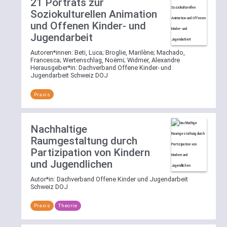
21 Porträts zur
Soziokulturellen Animation
und Offenen Kinder- und
Jugendarbeit
Autoren*innen:
Beti, Luca
;
Broglie, Marilène
;
Machado,
Francesca
;
Wertenschlag, Noëmi
;
Widmer, Alexandre
Herausgeber*in:
Dachverband Offene Kinder- und
Jugendarbeit Schweiz DOJ
Praxis
Nachhaltige
Raumgestaltung durch
Partizipation von Kindern
und Jugendlichen
Autor*in:
Dachverband Offene Kinder und Jugendarbeit
Schweiz DOJ
Praxis
Theorie