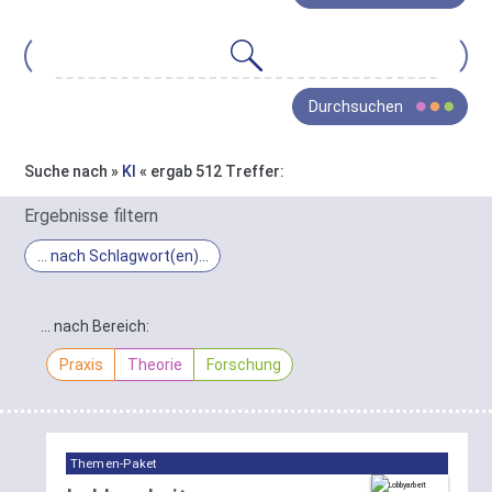
gesamte
Bestand
von
Oja
Wissen
Durchsuchen
ist
in
drei
Suche nach »
KI
« ergab 512 Treffer:
Bereiche
In
gegliedert:
Ergebnisse filtern
Praxis
,
Ergebnis-
… nach Schlagwort(en)
Theorie
Filter
und
Schlagwort-
Forschung
.
Filter
… nach Bereich:
Die
Sie
gefundenen
Praxis
Theorie
Forschung
haben
Treffer
hier
lassen
die
sich
Möglichkeit
hier
diese
Themen-Paket
nach
Gruppierung