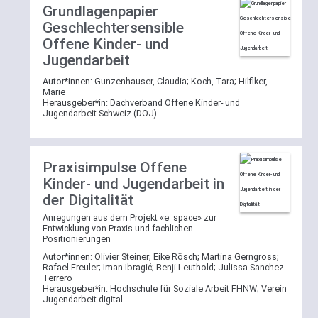
Grundlagenpapier
Geschlechtersensible
Offene Kinder- und
Jugendarbeit
Autor*innen:
Gunzenhauser, Claudia
;
Koch, Tara
;
Hilfiker,
Marie
Herausgeber*in:
Dachverband Offene Kinder- und
Jugendarbeit Schweiz (DOJ)
Praxisimpulse Offene
Kinder- und Jugendarbeit in
der Digitalität
Anregungen aus dem Projekt «e_space» zur
Entwicklung von Praxis und fachlichen
Positionierungen
Autor*innen:
Olivier Steiner
;
Eike Rösch
;
Martina Gerngross
;
Rafael Freuler
;
Iman Ibragić
;
Benji Leuthold
;
Julissa Sanchez
Terrero
Herausgeber*in:
Hochschule für Soziale Arbeit FHNW
;
Verein
Jugendarbeit.digital